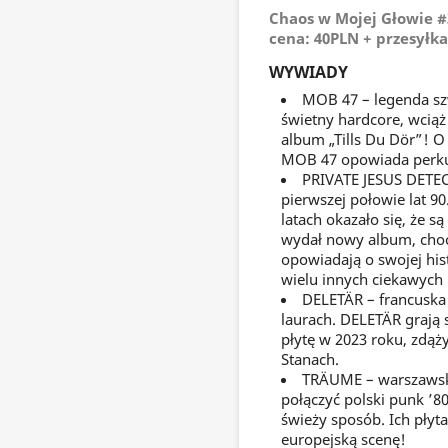
Chaos w Mojej Głowie #3
cena: 40PLN + przesyłka
WYWIADY
MOB 47 – legenda szw
świetny hardcore, wciąż 
album „Tills Du Dör”! O 
MOB 47 opowiada perkus
PRIVATE JESUS DETECT
pierwszej połowie lat 90
latach okazało się, że s
wydał nowy album, choć
opowiadają o swojej histo
wielu innych ciekawych 
DELETÄR – francuska
laurach. DELETÄR grają
płytę w 2023 roku, zdążyl
Stanach.
TRÄUME – warszawska
połączyć polski punk ’8
świeży sposób. Ich płyt
europejską scenę!