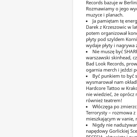
Records bazuje w Berlini
Rozmawiamy o jego wyda
muzyce i planach.
Ja pamiętam tę energ
Darek z Krzeszowic w la
potem organizował konc
płyty pod szyldem KorniC
wydaje płyty i nagrywa 
Nie muszę być SHARP,
warszawski skinhead, cz
Bad Look Records, prow
ogarnia merch i jeździ 
Być punkiem to być s
wysmarował nam okładk
Hardcore Tattoo w Krako
nie wiedzieć, że oprócz 
również teatrem!
Włóczęga po zmierzch
Terrorysty – rozmowa 
mieszkającym w vanie, 
Nigdy nie nadużywam
napędowy Gorlickiej Sce