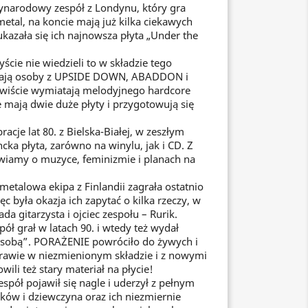
narodowy zespół z Londynu, który gra
metal, na koncie mają już kilka ciekawych
kazała się ich najnowsza płyta „Under the
cie nie wiedzieli to w składzie tego
rają osoby z UPSIDE DOWN, ABADDON i
ście wymiatają melodyjnego hardcore
mają dwie duże płyty i przygotowują się
cje lat 80. z Bielska-Białej, w zeszłym
cka płyta, zarówno na winylu, jak i CD. Z
wiamy o muzyce, feminizmie i planach na
metalowa ekipa z Finlandii zagrała ostatnio
ęc była okazja ich zapytać o kilka rzeczy, w
a gitarzysta i ojciec zespołu – Rurik.
ół grał w latach 90. i wtedy też wydał
sobą”. PORAŻENIE powróciło do żywych i
prawie w niezmienionym składzie i z nowymi
ili też stary materiał na płycie!
spół pojawił się nagle i uderzył z pełnym
ków i dziewczyna oraz ich niezmiernie