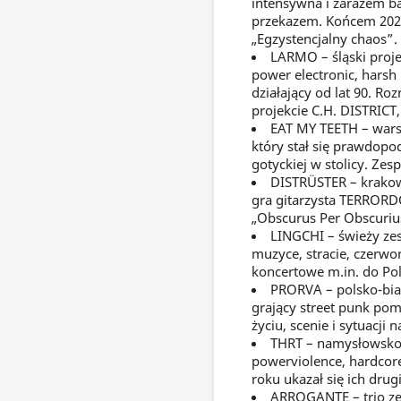
intensywna i zarazem b
przekazem. Końcem 2024 
„Egzystencjalny chaos”.
LARMO – śląski projek
power electronic, harsh
działający od lat 90. R
projekcie C.H. DISTRICT, 
EAT MY TEETH – wars
który stał się prawdopo
gotyckiej w stolicy. Zes
DISTRÜSTER – krako
gra gitarzysta TERRORDO
„Obscurus Per Obscuriu
LINGCHI – świeży ze
muzyce, stracie, czerwo
koncertowe m.in. do Pol
PRORVA – polsko-biał
grający street punk pom
życiu, scenie i sytuacji 
THRT – namysłowsko-
powerviolence, hardcor
roku ukazał się ich drug
ARROGANTE – trio ze