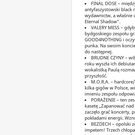
FINAL DOSE – między
antyfaszystowski black 
wydawnictw, a właśnie u
Eternal Shadow”.
VALERY MESS – gdybyś
bydgoskiego zespołu g
GOOD4NOTHING i oczywi
punka. Na swoim koncie 
do następnej.
BRUDNE CZYNY – wibra
roku wyszła ich debiutan
wokalistką Paulą rozma
przyszłość.
M.O.R.A. – hardcore/
kilka gigów w Polsce, wi
imieniu zespołu odpowiad
PORAŻENIE – ten zesp
kasetę „Zapanować nad 
zaczęło grać koncerty, 
pokładami energii. Wznow
BEZDECH – opolski ze
impetem! Trzech chłopa