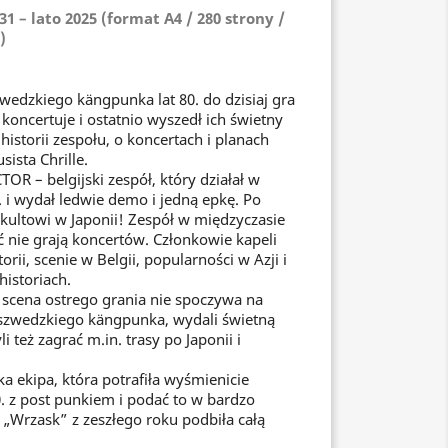
1 – lato 2025 (format A4 / 280 strony /
)
edzkiego kängpunka lat 80. do dzisiaj gra
koncertuje i ostatnio wyszedł ich świetny
historii zespołu, o koncertach i planach
ista Chrille.
OR – belgijski zespół, który działał w
. i wydał ledwie demo i jedną epkę. Po
ą kultowi w Japonii! Zespół w międzyczasie
 nie grają koncertów. Członkowie kapeli
rii, scenie w Belgii, popularności w Azji i
historiach.
 scena ostrego grania nie spoczywa na
 szwedzkiego kängpunka, wydali świetną
i też zagrać m.in. trasy po Japonii i
 ekipa, która potrafiła wyśmienicie
0. z post punkiem i podać to w bardzo
a „Wrzask” z zeszłego roku podbiła całą