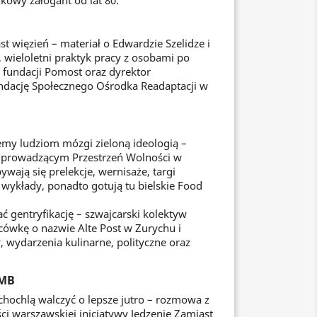
nkowy załogant od lat 80.
t więzień – materiał o Edwardzie Szelidze i
, wieloletni praktyk pracy z osobami po
l fundacji Pomost oraz dyrektor
dację Społecznego Ośrodka Readaptacji w
zemy ludziom mózgi zieloną ideologią –
prowadzącym Przestrzeń Wolności w
bywają się prelekcje, wernisaże, targi
y wykłady, ponadto gotują tu bielskie Food
ć gentryfikację – szwajcarski kolektyw
cówkę o nazwie Alte Post w Zurychu i
, wydarzenia kulinarne, polityczne oraz
OMB
hochlą walczyć o lepsze jutro – rozmowa z
ści warszawskiej inicjatywy Jedzenie Zamiast