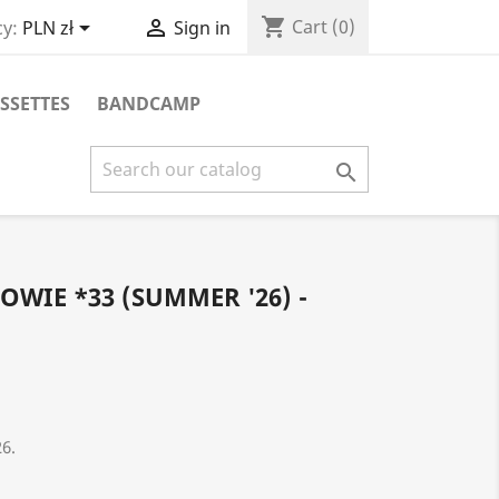
shopping_cart


Cart
(0)
y:
PLN zł
Sign in
SSETTES
BANDCAMP

OWIE *33 (SUMMER '26) -
26.