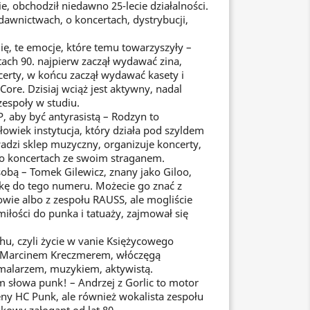
e, obchodził niedawno 25-lecie działalności.
wnictwach, o koncertach, dystrybucji,
ię, te emocje, które temu towarzyszyły –
tach 90. najpierw zaczął wydawać zina,
erty, w końcu zaczął wydawać kasety i
ore. Dzisiaj wciąż jest aktywny, nadal
zespoły w studiu.
 aby być antyrasistą – Rodzyn to
łowiek instytucja, który działa pod szyldem
adzi sklep muzyczny, organizuje koncerty,
po koncertach ze swoim straganem.
obą – Tomek Gilewicz, znany jako Giloo,
ę do tego numeru. Możecie go znać z
wie albo z zespołu RAUSS, ale mogliście
miłości do punka i tatuaży, zajmował się
u, czyli życie w vanie Księżycowego
z Marcinem Kreczmerem, włóczęgą
malarzem, muzykiem, aktywistą.
 słowa punk! – Andrzej z Gorlic to motor
ny HC Punk, ale również wokalista zespołu