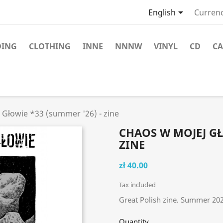

English
Currenc
DING
CLOTHING
INNE
NNNW
VINYL
CD
CA
Głowie *33 (summer '26) - zine
CHAOS W MOJEJ GŁ
ZINE
zł 40.00
Tax included
Great Polish zine. Summer 20
Quantity