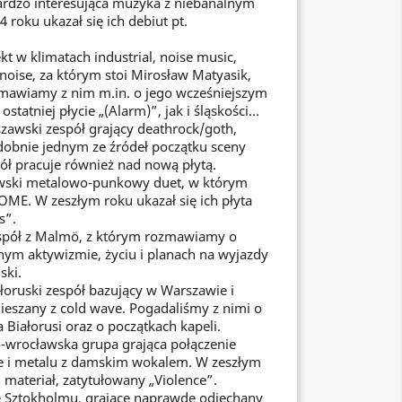
ardzo interesująca muzyka z niebanalnym
roku ukazał się ich debiut pt.
t w klimatach industrial, noise music,
 noise, za którym stoi Mirosław Matyasik,
ozmawiamy z nim m.in. o jego wcześniejszym
ostatniej płycie „(Alarm)”, jak i śląskości…
zawski zespół grający deathrock/goth,
dobnie jednym ze źródeł początku sceny
pół pracuje również nad nową płytą.
wski metalowo-punkowy duet, w którym
ME. W zeszłym roku ukazał się ich płyta
s”.
spół z Malmö, z którym rozmawiamy o
nym aktywizmie, życiu i planach na wyjazdy
ski.
oruski zespół bazujący w Warszawie i
ieszany z cold wave. Pogadaliśmy z nimi o
na Białorusi oraz o początkach kapeli.
wrocławska grupa grająca połączenie
e i metalu z damskim wokalem. W zeszłym
i materiał, zatytułowany „Violence”.
 Sztokholmu, grające naprawdę odjechany