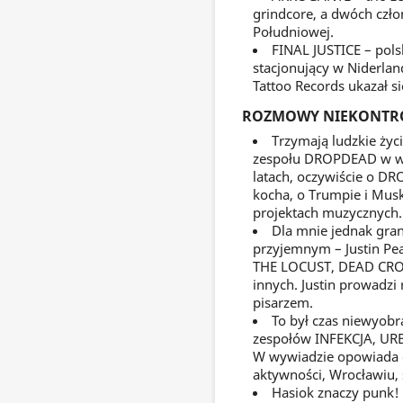
grindcore, a dwóch czł
Południowej.
FINAL JUSTICE – pols
stacjonujący w Niderla
Tattoo Records ukazał si
ROZMOWY NIEKONT
Trzymają ludzkie życ
zespołu DROPDEAD w wy
latach, oczywiście o D
kocha, o Trumpie i Musk
projektach muzycznych.
Dla mnie jednak gran
przyjemnym – Justin Pe
THE LOCUST, DEAD CROS
innych. Justin prowadzi
pisarzem.
To był czas niewyobr
zespołów INFEKCJA, URBI
W wywiadzie opowiada o
aktywności, Wrocławiu, 
Hasiok znaczy punk! 