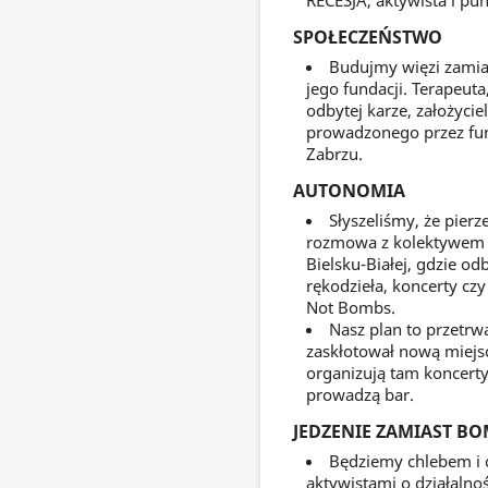
RECESJA, aktywista i pu
SPOŁECZEŃSTWO
Budujmy więzi zamias
jego fundacji. Terapeuta
odbytej karze, założycie
prowadzonego przez fun
Zabrzu.
AUTONOMIA
Słyszeliśmy, że pier
rozmowa z kolektywem 
Bielsku-Białej, gdzie od
rękodzieła, koncerty cz
Not Bombs.
Nasz plan to przetrwa
zaskłotował nową miejs
organizują tam koncerty
prowadzą bar.
JEDZENIE ZAMIAST B
Będziemy chlebem i c
aktywistami o działalno