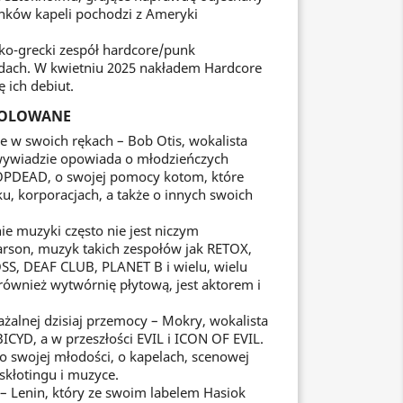
onków kapeli pochodzi z Ameryki
ko-grecki zespół hardcore/punk
ndach. W kwietniu 2025 nakładem Hardcore
ę ich debiut.
ROLOWANE
ie w swoich rękach – Bob Otis, wokalista
wiadzie opowiada o młodzieńczych
ROPDEAD, o swojej pomocy kotom, które
u, korporacjach, a także o innych swoich
ie muzyki często nie jest niczym
arson, muzyk takich zespołów jak RETOX,
S, DEAF CLUB, PLANET B i wielu, wielu
 również wytwórnię płytową, jest aktorem i
ażalnej dzisiaj przemocy – Mokry, wokalista
CYD, a w przeszłości EVIL i ICON OF EVIL.
 swojej młodości, o kapelach, scenowej
skłotingu i muzyce.
– Lenin, który ze swoim labelem Hasiok