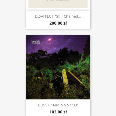
DISAFFECT ”Still Chained...
200,00 zł
BOSSK "Audio Noir" LP
102,00 zł