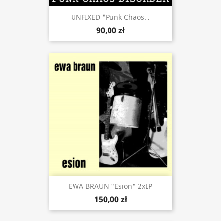
UNFIXED "Punk Chaos...
90,00 zł
EWA BRAUN "Esion" 2xLP
150,00 zł