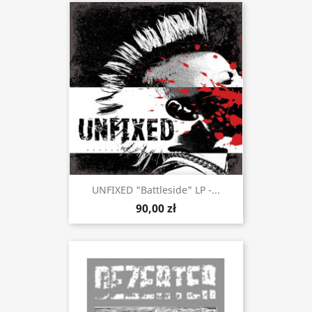
UNFIXED "Battleside" LP -...
90,00 zł