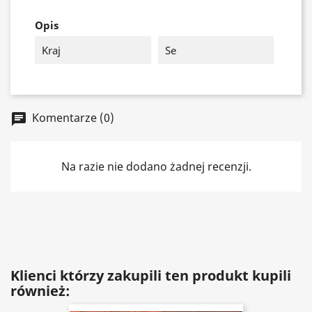
Opis
Kraj
Se
Komentarze (0)
chat
Na razie nie dodano żadnej recenzji.
Klienci którzy zakupili ten produkt kupili
również: