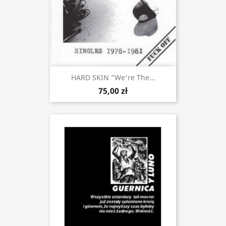
HARD SKIN ”We're The...
75,00 zł