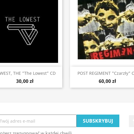
Szybki podgląd
Szybki podgląd


WEST, THE ”The Lowest” CD
POST REGIMENT "Czarzły" 
30,00 zł
60,00 zł
ożesz zrezygnować w każdej chwili.