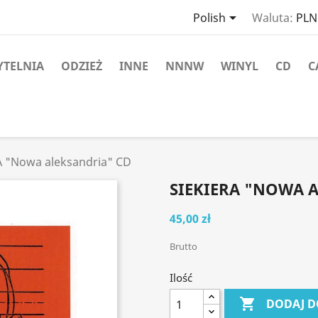

Polish
Waluta:
PLN 
YTELNIA
ODZIEŻ
INNE
NNNW
WINYL
CD
C
A "Nowa aleksandria" CD
SIEKIERA "NOWA 
45,00 zł
Brutto
Ilość

DODAJ D