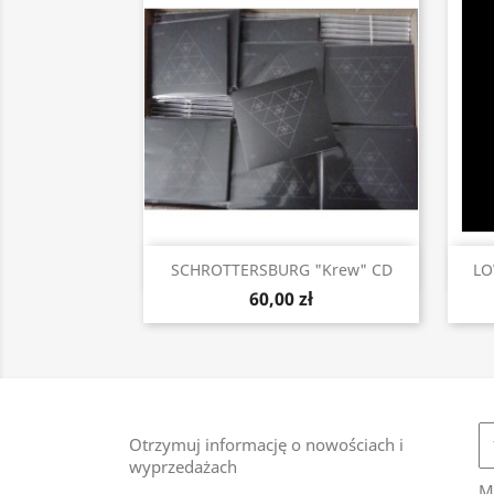
Szybki podgląd

SCHROTTERSBURG "Krew" CD
LO
60,00 zł
Otrzymuj informację o nowościach i
wyprzedażach
M