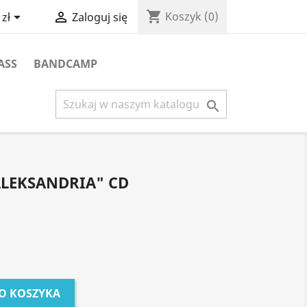
shopping_cart


Koszyk
(0)
zł
Zaloguj się
ASS
BANDCAMP

ALEKSANDRIA" CD
O KOSZYKA