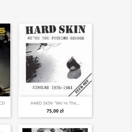
Szybki podgląd

CD
HARD SKIN ”We're The...
75,00 zł