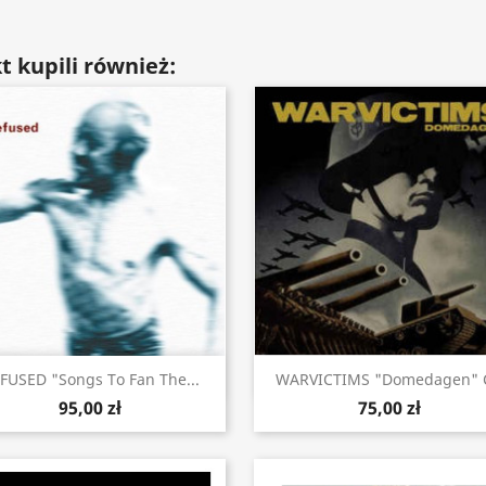
t kupili również:
Szybki podgląd
Szybki podgląd


FUSED "Songs To Fan The...
WARVICTIMS "Domedagen" 
95,00 zł
75,00 zł