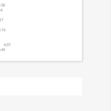
:38
24
27
:16
o 4:07
:49