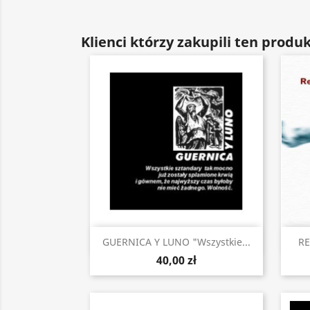
Klienci którzy zakupili ten produk
Szybki podgląd

GUERNICA Y LUNO "Wszystkie...
RE
40,00 zł