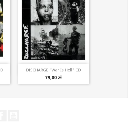
Szybki podgląd

CD
DISCHARGE "War Is Hell" CD
79,00 zł
Facebook
YouTube