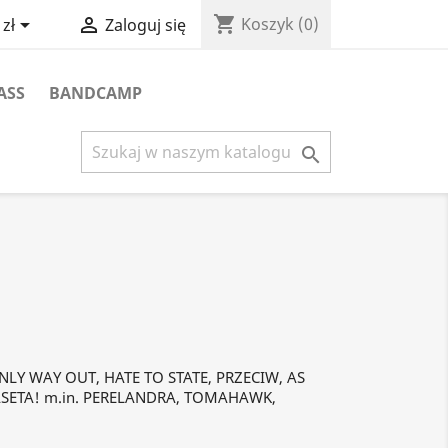
shopping_cart


Koszyk
(0)
zł
Zaloguj się
ASS
BANDCAMP

LY WAY OUT, HATE TO STATE, PRZECIW, AS
KASETA! m.in. PERELANDRA, TOMAHAWK,