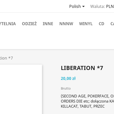

Polish
Waluta:
PLN 
YTELNIA
ODZIEŻ
INNE
NNNW
WINYL
CD
C
tion *7
LIBERATION *7
20,00 zł
Brutto
(SECOND AGE, POKERFACE, ON
ORDERS DIE etc; dołączona 
KILLACAT, TABUT, PRZEC