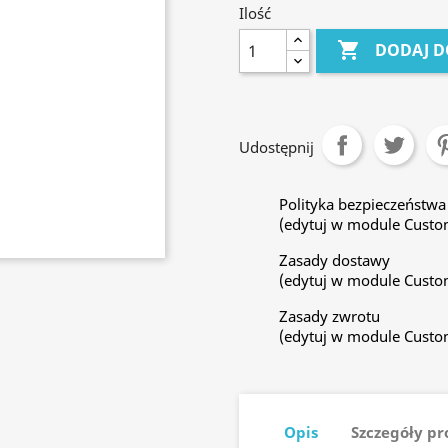
Ilość

DODAJ D
Udostępnij
Polityka bezpieczeństwa
(edytuj w module Custo
Zasady dostawy
(edytuj w module Custo
Zasady zwrotu
(edytuj w module Custo
Opis
Szczegóły p