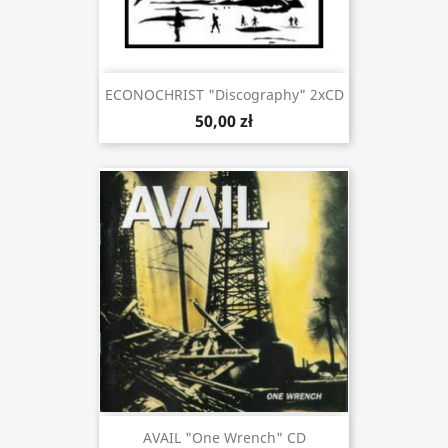
ECONOCHRIST "Discography" 2xCD
50,00 zł
AVAIL "One Wrench" CD