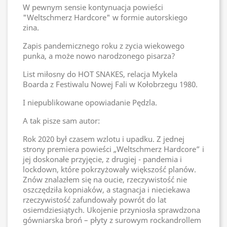
W pewnym sensie kontynuacja powieści
"Weltschmerz Hardcore" w formie autorskiego
zina.
Zapis pandemicznego roku z zycia wiekowego
punka, a może nowo narodzonego pisarza?
List miłosny do HOT SNAKES, relacja Mykela
Boarda z Festiwalu Nowej Fali w Kołobrzegu 1980.
I niepublikowane opowiadanie Pędzla.
A tak pisze sam autor:
Rok 2020 był czasem wzlotu i upadku. Z jednej
strony premiera powieści „Weltschmerz Hardcore” i
jej doskonałe przyjęcie, z drugiej - pandemia i
lockdown, które pokrzyżowały większość planów.
Znów znalazłem się na oucie, rzeczywistość nie
oszczędziła kopniaków, a stagnacja i nieciekawa
rzeczywistość zafundowały powrót do lat
osiemdziesiątych. Ukojenie przyniosła sprawdzona
gówniarska broń – płyty z surowym rockandrollem