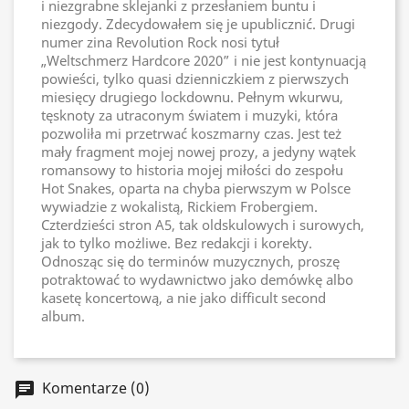
i niezgrabne sklejanki z przesłaniem buntu i
niezgody. Zdecydowałem się je upublicznić. Drugi
numer zina Revolution Rock nosi tytuł
„Weltschmerz Hardcore 2020” i nie jest kontynuacją
powieści, tylko quasi dzienniczkiem z pierwszych
miesięcy drugiego lockdownu. Pełnym wkurwu,
tęsknoty za utraconym światem i muzyki, która
pozwoliła mi przetrwać koszmarny czas. Jest też
mały fragment mojej nowej prozy, a jedyny wątek
romansowy to historia mojej miłości do zespołu
Hot Snakes, oparta na chyba pierwszym w Polsce
wywiadzie z wokalistą, Rickiem Frobergiem.
Czterdzieści stron A5, tak oldskulowych i surowych,
jak to tylko możliwe. Bez redakcji i korekty.
Odnosząc się do terminów muzycznych, proszę
potraktować to wydawnictwo jako demówkę albo
kasetę koncertową, a nie jako difficult second
album.
Komentarze (0)
chat