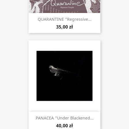
QUARANTINE ”Regressive...
35,00 zł
PANACEA "Under Blackened...
40,00 zł