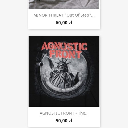
MINOR THREAT "Out Of Step"...
60,00 zł
AGNOSTIC FRONT - The...
50,00 zł