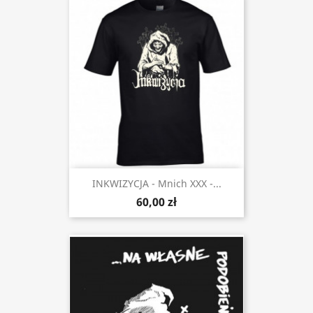
INKWIZYCJA - Mnich XXX -...
60,00 zł