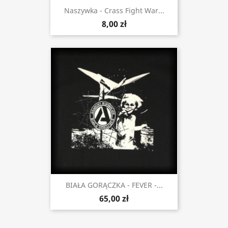
Naszywka - Crass Fight War...
8,00 zł
BIAŁA GORĄCZKA - FEVER -...
65,00 zł