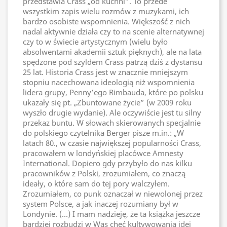
przedstawia Crass „od kuchni”. To przede
wszystkim zapis wielu rozmów z muzykami, ich
bardzo osobiste wspomnienia. Większość z nich
nadal aktywnie działa czy to na scenie alternatywnej
czy to w świecie artystycznym (wielu było
absolwentami akademii sztuk pięknych), ale na lata
spędzone pod szyldem Crass patrzą dziś z dystansu
25 lat. Historia Crass jest w znacznie mniejszym
stopniu nacechowana ideologią niż wspomnienia
lidera grupy, Penny’ego Rimbauda, które po polsku
ukazały się pt. „Zbuntowane życie” (w 2009 roku
wyszło drugie wydanie). Ale oczywiście jest tu silny
przekaz buntu. W słowach skierowanych specjalnie
do polskiego czytelnika Berger pisze m.in.: „W
latach 80., w czasie największej popularności Crass,
pracowałem w londyńskiej placówce Amnesty
International. Dopiero gdy przybyło do nas kilku
pracowników z Polski, zrozumiałem, co znaczą
ideały, o które sam do tej pory walczyłem.
Zrozumiałem, co punk oznaczał w niewolonej przez
system Polsce, a jak inaczej rozumiany był w
Londynie. (…) I mam nadzieję, że ta książka jeszcze
bardziej rozbudzi w Was chęć kultywowania idei