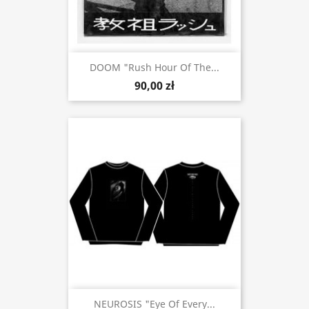
DOOM "Rush Hour Of The...
90,00 zł
NEUROSIS "Eye Of Every...