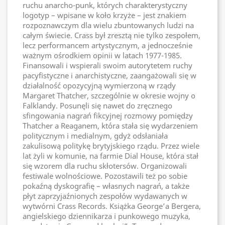
ruchu anarcho-punk, których charakterystyczny
logotyp – wpisane w koło krzyże – jest znakiem
rozpoznawczym dla wielu zbuntowanych ludzi na
całym świecie. Crass był zresztą nie tylko zespołem,
lecz performancem artystycznym, a jednocześnie
ważnym ośrodkiem opinii w latach 1977-1985.
Finansowali i wspierali swoim autorytetem ruchy
pacyfistyczne i anarchistyczne, zaangażowali się w
działalność opozycyjną wymierzoną w rządy
Margaret Thatcher, szczególnie w okresie wojny o
Falklandy. Posunęli się nawet do zręcznego
sfingowania nagrań fikcyjnej rozmowy pomiędzy
Thatcher a Reaganem, która stała się wydarzeniem
politycznym i medialnym, gdyż odsłaniała
zakulisową politykę brytyjskiego rządu. Przez wiele
lat żyli w komunie, na farmie Dial House, która stał
się wzorem dla ruchu skłotersów. Organizowali
festiwale wolnościowe. Pozostawili też po sobie
pokaźną dyskografię – własnych nagrań, a także
płyt zaprzyjaźnionych zespołów wydawanych w
wytwórni Crass Records. Książka George’a Bergera,
angielskiego dziennikarza i punkowego muzyka,