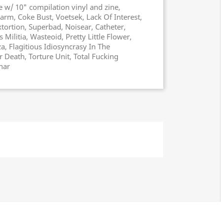
e w/ 10" compilation vinyl and zine,
arm, Coke Bust, Voetsek, Lack Of Interest,
xtortion, Superbad, Noisear, Catheter,
 Militia, Wasteoid, Pretty Little Flower,
za, Flagitious Idiosyncrasy In The
 Death, Torture Unit, Total Fucking
har