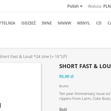

Polish
Waluta:
PLN 
YTELNIA
ODZIEŻ
INNE
NNNW
WINYL
CD
C
Short Fast & Loud *24 zine (+ 10"LP)
SHORT FAST & LOUD
95,00 zł
Brutto
Ten year Anniversary issue w/
rippers from Larm, Coke Bust, 
Ilość