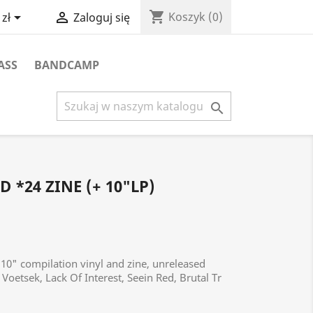
shopping_cart


Koszyk
(0)
zł
Zaloguj się
ASS
BANDCAMP

 *24 ZINE (+ 10"LP)
 10" compilation vinyl and zine, unreleased
Voetsek, Lack Of Interest, Seein Red, Brutal Tr