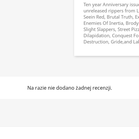
Ten year Anniversary issu
unreleased rippers from L
Seein Red, Brutal Truth, E
Enemies Of Inertia, Brodys
Slight Slappers, Street Piz
Dilapidation, Conquest For
Destruction, Gride,and La
Na razie nie dodano żadnej recenzji.