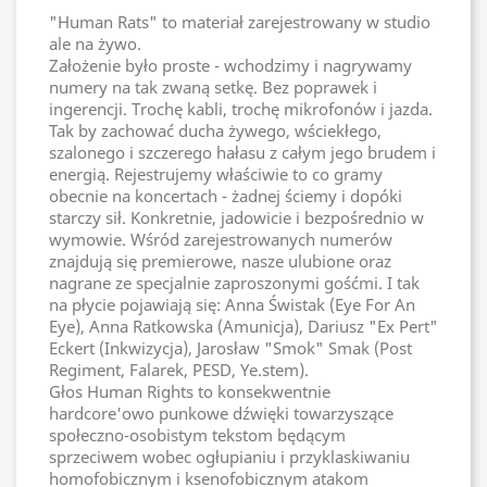
"Human Rats" to materiał zarejestrowany w studio
ale na żywo.
Założenie było proste - wchodzimy i nagrywamy
numery na tak zwaną setkę. Bez poprawek i
ingerencji. Trochę kabli, trochę mikrofonów i jazda.
Tak by zachować ducha żywego, wściekłego,
szalonego i szczerego hałasu z całym jego brudem i
energią. Rejestrujemy właściwie to co gramy
obecnie na koncertach - żadnej ściemy i dopóki
starczy sił. Konkretnie, jadowicie i bezpośrednio w
wymowie. Wśród zarejestrowanych numerów
znajdują się premierowe, nasze ulubione oraz
nagrane ze specjalnie zaproszonymi gośćmi. I tak
na płycie pojawiają się: Anna Świstak (Eye For An
Eye), Anna Ratkowska (Amunicja), Dariusz "Ex Pert"
Eckert (Inkwizycja), Jarosław "Smok" Smak (Post
Regiment, Falarek, PESD, Ye.stem).
Głos Human Rights to konsekwentnie
hardcore'owo punkowe dźwięki towarzyszące
społeczno-osobistym tekstom będącym
sprzeciwem wobec ogłupianiu i przyklaskiwaniu
homofobicznym i ksenofobicznym atakom