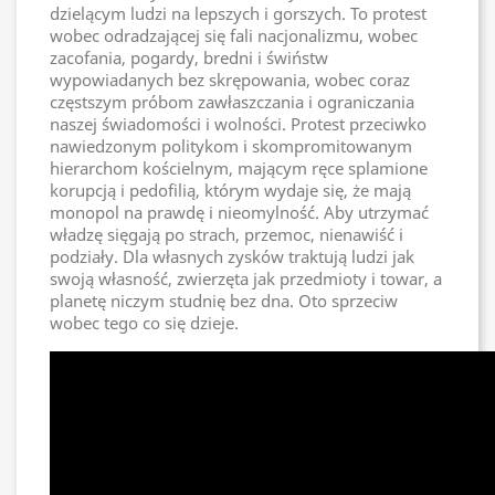
dzielącym ludzi na lepszych i gorszych. To protest
wobec odradzającej się fali nacjonalizmu, wobec
zacofania, pogardy, bredni i świństw
wypowiadanych bez skrępowania, wobec coraz
częstszym próbom zawłaszczania i ograniczania
naszej świadomości i wolności. Protest przeciwko
nawiedzonym politykom i skompromitowanym
hierarchom kościelnym, mającym ręce splamione
korupcją i pedofilią, którym wydaje się, że mają
monopol na prawdę i nieomylność. Aby utrzymać
władzę sięgają po strach, przemoc, nienawiść i
podziały. Dla własnych zysków traktują ludzi jak
swoją własność, zwierzęta jak przedmioty i towar, a
planetę niczym studnię bez dna. Oto sprzeciw
wobec tego co się dzieje.