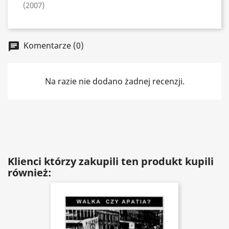
(2007)
Komentarze (0)
chat
Na razie nie dodano żadnej recenzji.
Klienci którzy zakupili ten produkt kupili
również: