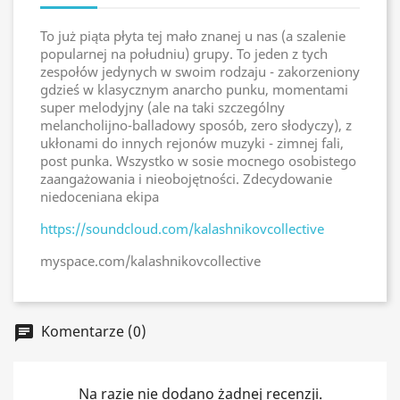
To już piąta płyta tej mało znanej u nas (a szalenie
popularnej na południu) grupy. To jeden z tych
zespołów jedynych w swoim rodzaju - zakorzeniony
gdzieś w klasycznym anarcho punku, momentami
super melodyjny (ale na taki szczególny
melancholijno-balladowy sposób, zero słodyczy), z
ukłonami do innych rejonów muzyki - zimnej fali,
post punka. Wszystko w sosie mocnego osobistego
zaangażowania i nieobojętności. Zdecydowanie
niedoceniana ekipa
https://soundcloud.com/kalashnikovcollective
myspace.com/kalashnikovcollective
Komentarze (0)
chat
Na razie nie dodano żadnej recenzji.