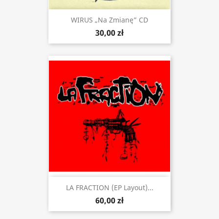
WIRUS „Na Zmianę” CD
30,00 zł
LA FRACTION (EP Layout)...
60,00 zł