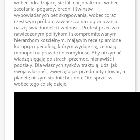
wobec odradzającej się fali nacjonalizmu, wobec
zacofania, pogardy, bredni i świństw
wypowiadanych bez skrępowania, wobec coraz
częstszym próbom zawłaszczania i ograniczania
naszej świadomości i wolności. Protest przeciwko
nawiedzonym politykom i skompromitowanym
hierarchom kościelnym, mającym ręce splamione
korupcją i pedofilią, którym wydaje się, że mają
monopol na prawdę i nieomylność. Aby utrzymać
władzę sięgają po strach, przemoc, nienawiść i
podziały. Dla własnych zysków traktują ludzi jak
swoją własność, zwierzęta jak przedmioty i towar, a
planetę niczym studnię bez dna. Oto sprzeciw
wobec tego co się dzieje.