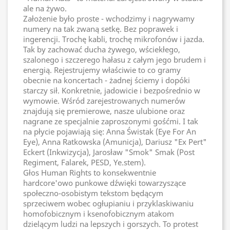
ale na żywo.
Założenie było proste - wchodzimy i nagrywamy
numery na tak zwaną setkę. Bez poprawek i
ingerencji. Trochę kabli, trochę mikrofonów i jazda.
Tak by zachować ducha żywego, wściekłego,
szalonego i szczerego hałasu z całym jego brudem i
energią. Rejestrujemy właściwie to co gramy
obecnie na koncertach - żadnej ściemy i dopóki
starczy sił. Konkretnie, jadowicie i bezpośrednio w
wymowie. Wśród zarejestrowanych numerów
znajdują się premierowe, nasze ulubione oraz
nagrane ze specjalnie zaproszonymi gośćmi. I tak
na płycie pojawiają się: Anna Świstak (Eye For An
Eye), Anna Ratkowska (Amunicja), Dariusz "Ex Pert"
Eckert (Inkwizycja), Jarosław "Smok" Smak (Post
Regiment, Falarek, PESD, Ye.stem).
Głos Human Rights to konsekwentnie
hardcore'owo punkowe dźwięki towarzyszące
społeczno-osobistym tekstom będącym
sprzeciwem wobec ogłupianiu i przyklaskiwaniu
homofobicznym i ksenofobicznym atakom
dzielącym ludzi na lepszych i gorszych. To protest