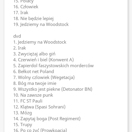
15. Polacy
16. Człowiek
17. Irak
18. Nie będzie lepiej
19. Jedziemy na Woodstock
dvd
1. Jedziemy na Woodstock
2. Irak
3. Zwyciężaj albo giń
4. Czerwień i biel (Konwent A)
5. Zapierdol faszystowskich morderców
6. Bełkot net Poland
7. Wolny czlowiek (Wegetacja)
8. Bóg ma twoje imie
9. Wszystko jest piekne (Detonator BN)
10. Na zawsze punk
11. FC ST Pauli
12. Klątwa (Spasi Sohrani)
13. Mózg
14. Zapytaj boga (Post Regiment)
15. Trupy
16. Po co żyć (Prowkoacja)