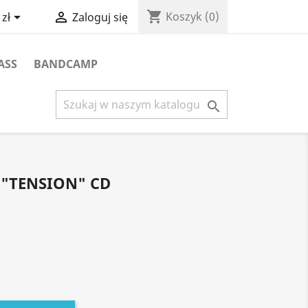
shopping_cart


Koszyk
(0)
zł
Zaloguj się
ASS
BANDCAMP

"TENSION" CD