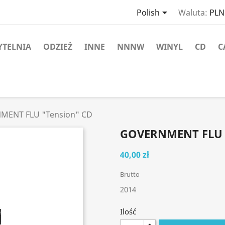

Polish
Waluta:
PLN 
YTELNIA
ODZIEŻ
INNE
NNNW
WINYL
CD
C
MENT FLU "Tension" CD
GOVERNMENT FLU 
40,00 zł
Brutto
2014
Ilość