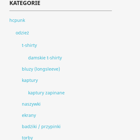
KATEGORIE
hcpunk
odzież
t-shirty
damskie t-shirty
bluzy (longsleeve)
kaptury
kaptury zapinane
naszywki
ekrany
badżiki / przypinki
torby